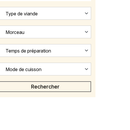
Type de viande
Morceau
Temps de préparation
Mode de cuisson
rré de côtes de chevreau laqué 
inutes
25 minutes