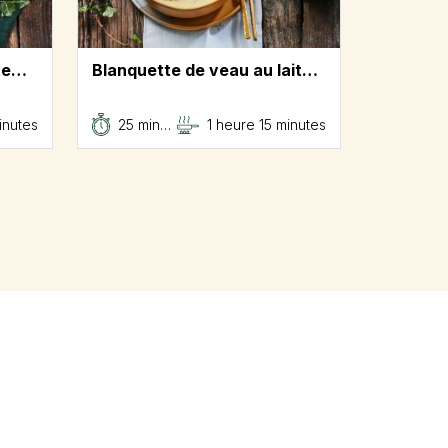
tte…
Blanquette de veau au lait…
inutes
25 min…
1 heure 15 minutes