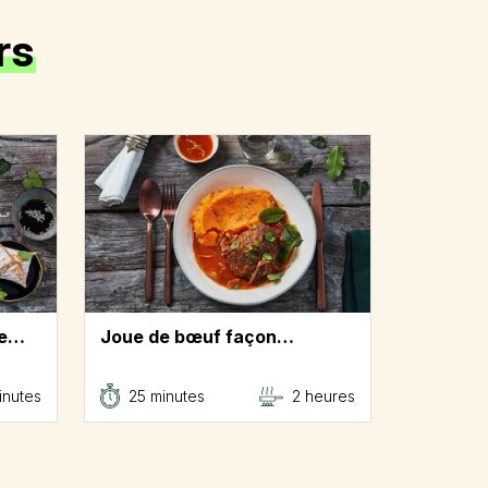
rs
de…
Joue de bœuf façon…
inutes
25 minutes
2 heures