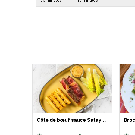
Côte de bœuf sauce Satay…
Broc