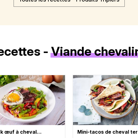
ecettes -
Viande chevali
k œuf à cheval…
Mini-tacos de cheval ter