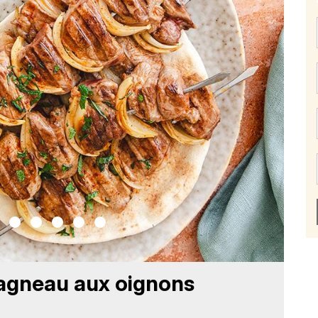
’agneau aux oignons
Ca
20 m