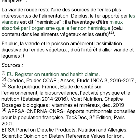
ferriprive
.
La viande rouge reste l’une des sources de fer les plus
intéressantes de l'alimentation. De plus, le fer apporté par
les
viandes
est dit “héminique” : il a l’avantage d’être
mieux
absorbé par l'organisme que le fer non héminique
(celui
(4)
contenu dans les aliments végétaux et les œufs)
.
En plus, la viande et le poisson améliorent l’assimilation
digestive du fer des végétaux , d’où l’intérêt d’allier viande et
légumes !)
Sources :
(1)
EU Register on nutrition and health claims.
(2)
Crédoc, Études CCAF ; Anses, Etude INCA 3, 2016-2017 ;
(3)
​​​​​​ Santé publique France, Étude de santé sur
l'environnement, la biosurveillance, l'activité physique et la
nutrition (Esteban 2014-2016). Volet Nutrition. Chapitre
Dosages biologiques : vitamines et minéraux, dec. 2019
(4)
AFFSA-CNERNA-CNRS- Apports nutritionnels conseillés
e
pour la population française. Tec&Doc, 3
Édition; Paris
2001.
EFSA Panel on Dietetic Products, Nutrition and Allergies.
Scientific Opinion on Dietary Reference Values for iron.