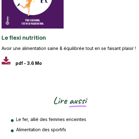
Titre
Le flexi nutrition
Sous-titre
Avoir une alimentation saine & équilibrée tout en se faisant plaisir !
pdf - 3.6 Mo
Lire
aussi
Le fer, allié des femmes enceintes
Alimentation des sportifs