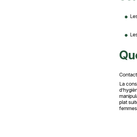
Texte
Les
Les
Que
Contact
Texte
La cons
Texte
d’hygièn
manipul
plat sui
femmes 