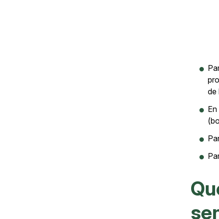
Pa
pro
de 
En 
(bo
Par
Par
Que
sen