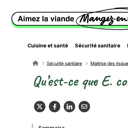
Aller au contenu principal
Cuisine et santé
Sécurité sanitaire
Sécurité sanitaire
Maitrise des risque
Fil d'Ariane
Qu’est-ce que E. co
Texte
Sommaire