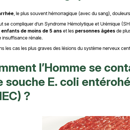
arrhée
, le plus souvent hémorragique (avec du sang), douleur
t se compliquer d’un Syndrome Hémolytique et Urémique (SHU
s enfants de moins de 5 ans
et les
personnes âgées
de plu
 insuffisance rénale.
s les cas les plus graves des lésions du système nerveux centr
mment l’Homme se conta
e souche E. coli entéro
HEC) ?