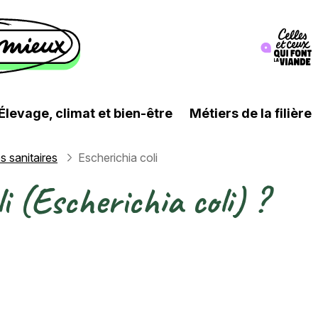
Image
Élevage, climat et bien-être
Métiers de la filière
s sanitaires
Escherichia coli
li (Escherichia coli) ?