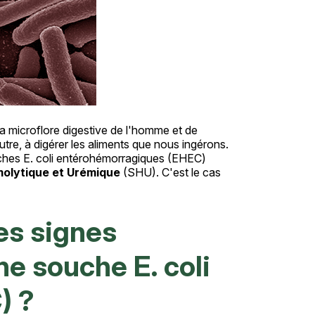
la microflore digestive de l'homme et de
utre, à digérer les aliments que nous ingérons.
uches E. coli entérohémorragiques (EHEC)
lytique et Urémique
(SHU). C'est le cas
es signes
une souche E. coli
) ?