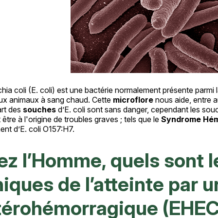
hia coli (E. coli) est une bactérie normalement présente parmi 
x animaux à sang chaud. Cette
microflore
nous aide, entre a
art des
souches
d’E. coli sont sans danger, cependant les so
être à l'origine de troubles graves ; tels que le
Syndrome Hémo
nt d’E. coli O157:H7.
z l’Homme, quels sont l
niques de l’atteinte par 
térohémorragique (EHEC