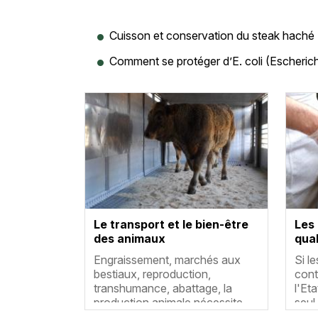
Cuisson et conservation du steak haché
Comment se protéger d’E. coli (Escherichi
Vignette
Vigne
Le transport et le bien-être
Les
des animaux
qual
Résumé
Rés
Engraissement, marchés aux
Si l
bestiaux, reproduction,
cont
transhumance, abattage, la
l'Et
production animale nécessite…
seul