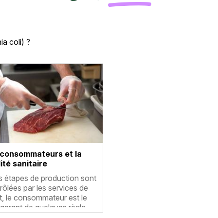
a coli) ?
tte
 consommateurs et la
ité sanitaire
umé
es étapes de production sont
rôlées par les services de
at, le consommateur est le
 garant de quelques règle…