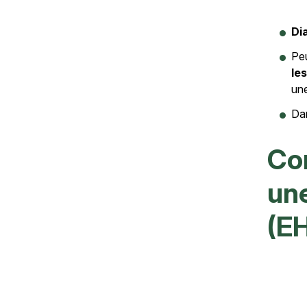
Texte
Di
Peu
le
une
Dan
Co
un
(E
Texte