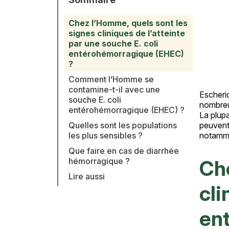
Chez l’Homme, quels sont les
signes cliniques de l’atteinte
par une souche E. coli
entérohémorragique (EHEC)
?
Comment l’Homme se
contamine-t-il avec une
Escheric
Texte
souche E. coli
nombreu
entérohémorragique (EHEC) ?
La plup
Quelles sont les populations
peuvent 
les plus sensibles ?
notamme
Que faire en cas de diarrhée
hémorragique ?
Che
Lire aussi
cli
en