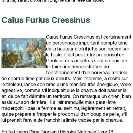
Mithra, serait dit-on à l’origine de la fête de Noël.
Caïus Furius Cressinus
Caïus Furius Cressinus est certainement
Texte
un personnage important compte tenu
de la hauteur d’où il jette son regard sur
la foule. Il est peut-être proconsul en
Gaule et nos ancêtres sont en train de
lui faire une démonstration du
fonctionnement d’un nouveau modèle
de charrue tirée par deux bœufs. Mais l’homme, à droite sur
le tableau, lance son bras d’une manière très énergique, voire
agressive, comme s’il indiquait que la charrue doit passer là
et, de ce fait délimite un territoire. On remarque un chien, bien
assis sur son derrière ; il a l’air tranquille mais peut-être
n’aperçoit-il pas la femme au sein nu, légèrement en retrait,
qui se prépare à frapper le proconsul d’un coup de pelle, s’il
lui prenait l’envie de franchir la limite tracée par la charrue.
En fait selon Pline l’ancien (Histoire Naturelle, livre 18 –