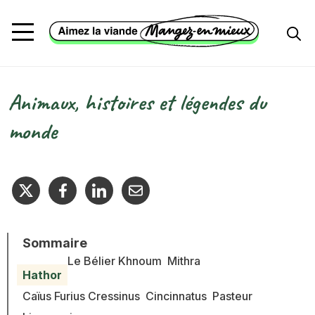
Aller au contenu principal
Animaux, histoires et légendes du
Fil d'Ariane
monde
Sommaire
Le Bélier Khnoum
Mithra
Hathor
Caïus Furius Cressinus
Cincinnatus
Pasteur