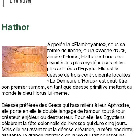
Lire aussi
Hathor
Appelée la «Flamboyante», sous sa
Texte
forme de lionne, ou la «Vache d’Or»,
aimée d’Horus, Hathor est une des
divinités les plus mystérieuses et les
plus adorées d’Égypte. Elle est la
déesse de trois cent soixante localités.
«La Demeure d’Horus» est peut-être
son premier surnom, en tant que déesse primitive mettant au
monde le dieu Horus lui-même.
Déesse préférée des Grecs qui l’assimilent à leur Aphrodite,
elle porte en elle le double langage de l’amour, tout à tour
créateur, enjôleur ou destructeur. Pour elle, les Égyptiens
célèbrent la fête solennelle de l’ivresse qui dure cinq jours.
Mais elle est avant tout la déesse créatrice, la mère enceinte,
allaitante, la grande initiatrice de la vie qui fait pousser les