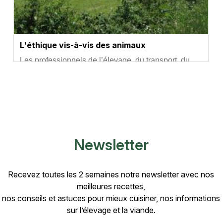
L'éthique vis-à-vis des animaux
Résumé
Les professionnels de l’élevage, du transport, du
commerce et de l’abattage doivent se préoccuper,
au quotidien, de la santé et du confort des animau…
Newsletter
Recevez toutes les 2 semaines notre newsletter avec nos
meilleures recettes,
nos conseils et astuces pour mieux cuisiner, nos informations
sur l’élevage et la viande.