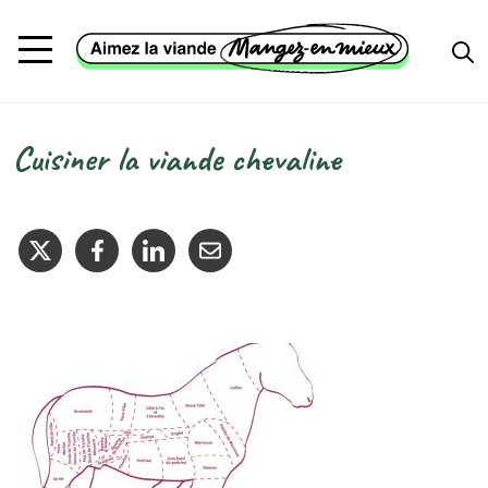
Aller au contenu principal
Cuisiner la viande chevaline
Fil d'Ariane