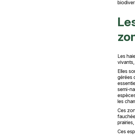
biodiver
Les
zon
Les haie
Texte
vivants,
Elles s
gérées d
essentie
semi-nat
espèces 
les cha
Ces zone
fauchées
prairies
Ces espa