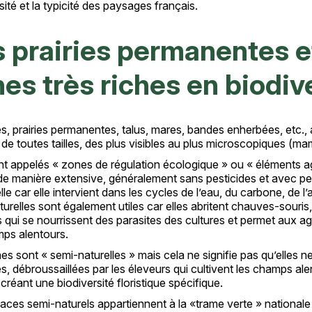
sité et la typicité des paysages français.
 prairies permanentes et
es très riches en biodive
s, prairies permanentes, talus, mares, bandes enherbées, etc., 
 de toutes tailles, des plus visibles au plus microscopiques (
ont appelés « zones de régulation écologique » ou « éléments 
e manière extensive, généralement sans pesticides et avec peu d
lle car elle intervient dans les cycles de l’eau, du carbone, de l
urelles sont également utiles car elles abritent chauves-souris,
qui se nourrissent des parasites des cultures et permet aux agric
mps alentours.
s sont « semi-naturelles » mais cela ne signifie pas qu’elles ne
, débroussaillées par les éleveurs qui cultivent les champs alen
, créant une biodiversité floristique spécifique.
ces semi-naturels appartiennent à la «trame verte » nationale 