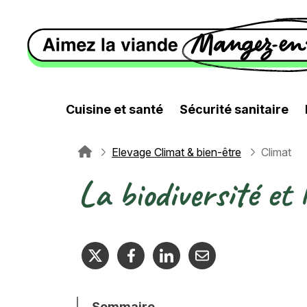
Aller au contenu principal
Cuisine et santé
Sécurité sanitaire
Elevage Climat & bien-être
Climat
Fil d'Ariane
La biodiversité et l
Sommaire