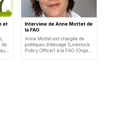
e et
Interview de Anne Mottet de
la FAO
Résumé
s,
Anne Mottet est chargée de
é de
politiques d’élevage (Livestock
e qu…
Policy Officer) à la FAO (Orga…