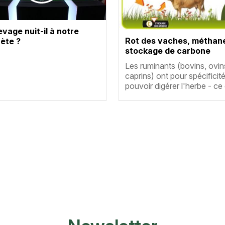
evage nuit-il à notre
Rot des vaches, méthan
ète ?
stockage de carbone
Résumé
Les ruminants (bovins, ovin
caprins) ont pour spécificit
pouvoir digérer l'herbe - c