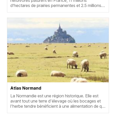
herbivores pâturent en France, 11 millions
d’hectares de prairies permanentes et 2.5 millions…
Vignette
Atlas Normand
Résumé
La Normandie est une région historique. Elle est
avant tout une terre d'élevage où les bocages et
l'herbe tendre bénéficient à une alimentation de q…