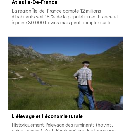
Atlas Île-De-France
Résumé
La région Île-de-France compte 12 millions
d’habitants soit 18 % de la population en France et
à peine 30 000 bovins mais peut compter sur le
pl…
Vignette
L'élevage et l'économie rurale
Résumé
Historiquement, l’élevage des ruminants (bovins,
ovins, caprins) s’est développé sur des terres non