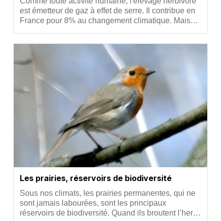
Résumé
Comme toute activité humaine, l'élevage herbivore
est émetteur de gaz à effet de serre. Il contribue en
France pour 8% au changement climatique. Mais…
Vignette
Les prairies, réservoirs de biodiversité
Résumé
Sous nos climats, les prairies permanentes, qui ne
sont jamais labourées, sont les principaux
réservoirs de biodiversité. Quand ils broutent l’her…