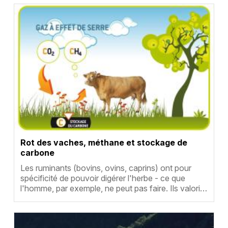
au fil des années. Cette diversité et la présence de
Vignette
l’herbe a des effets positifs sur l’environnement.
Rot des vaches, méthane et stockage de
carbone
Résumé
Les ruminants (bovins, ovins, caprins) ont pour
spécificité de pouvoir digérer l'herbe - ce que
l'homme, par exemple, ne peut pas faire. Ils valori…
Vignette