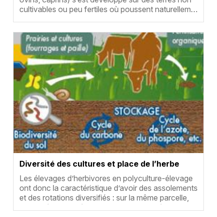
cultivables ou peu fertiles où poussent naturellem…
Vignette
Diversité des cultures et place de l’herbe
Résumé
Les élevages d’herbivores en polyculture-élevage
ont donc la caractéristique d’avoir des assolements
et des rotations diversifiés : sur la même parcelle,
se succèdent différentes cultures complémentaires