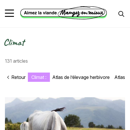
Aller au contenu principal
Climat
Fil d'Ariane
131 articles
Retour
Climat :
Atlas de l’élevage herbivore
Atlas r