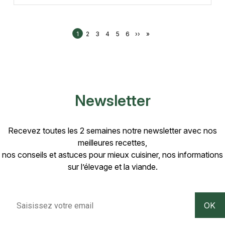
Pagination
Page
Page
Page
Page
Page
Page
Page suivante
Dernière page
1
2
3
4
5
6
››
»
Newsletter
Recevez toutes les 2 semaines notre newsletter avec nos
meilleures recettes,
nos conseils et astuces pour mieux cuisiner, nos informations
sur l’élevage et la viande.