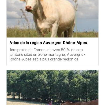
Atlas de la région Auvergne-Rhône-Alpes
Résumé
1ère prairie de France, et avec 80 % de son
territoire situé en zone montagne, Auvergne-
Rhône-Alpes est la plus grande région de
montagne d’E…
Vignette