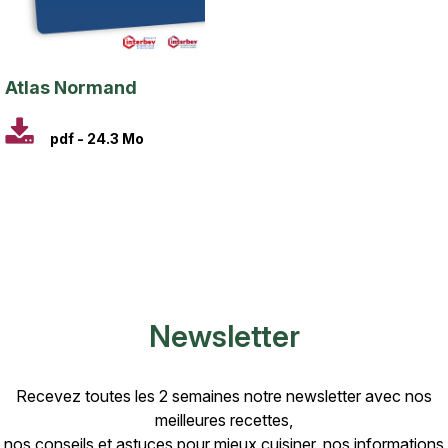
Titre
Atlas Normand
pdf - 24.3 Mo
Newsletter
Recevez toutes les 2 semaines notre newsletter avec nos
meilleures recettes,
nos conseils et astuces pour mieux cuisiner, nos informations