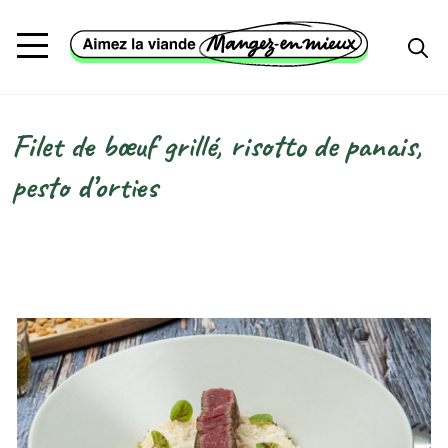
Aller au contenu principal
Filet de bœuf grillé, risotto de panais,
Fil d'Ariane
pesto d’orties