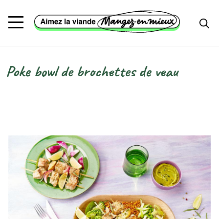
Aller au contenu principal
Poke bowl de brochettes de veau
Fil d'Ariane