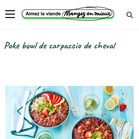
Aller au contenu principal
Poke bowl de carpaccio de cheval
Fil d'Ariane