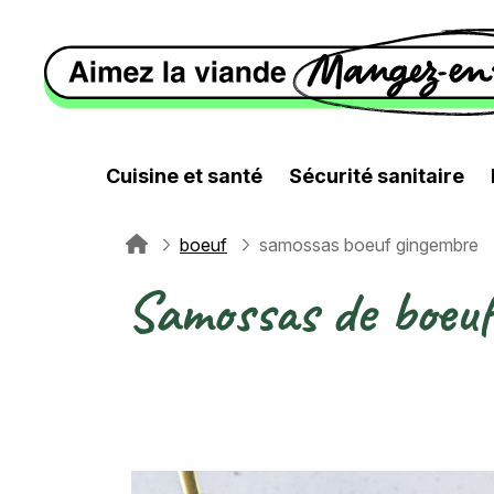
Aller au contenu principal
Cuisine et santé
Sécurité sanitaire
boeuf
samossas boeuf gingembre
Fil d'Ariane
Samossas de boeuf