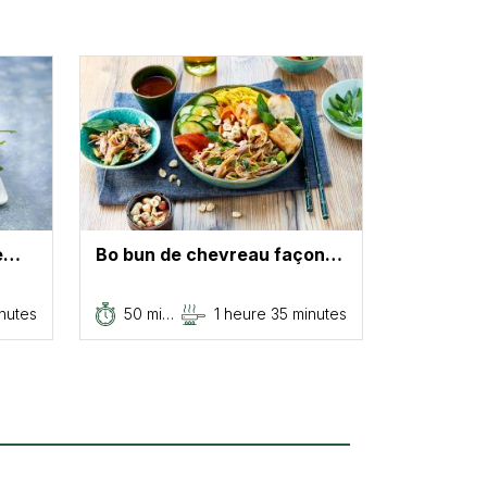
re…
Bo bun de chevreau façon…
inutes
50 mi…
1 heure 35 minutes