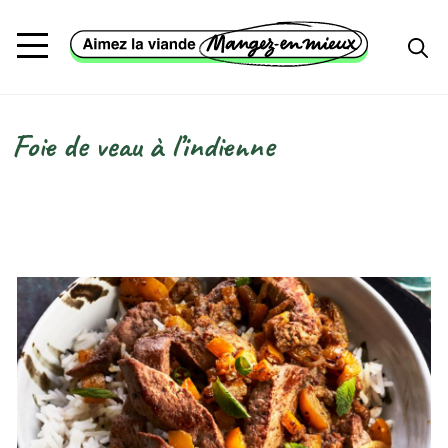
Aller au contenu principal
Foie de veau à l’indienne
Fil d'Ariane