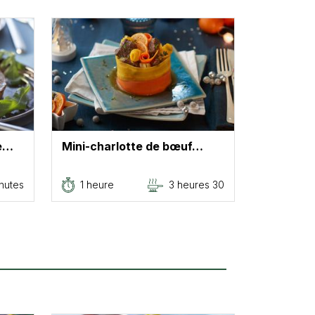
de…
Mini-charlotte de bœuf…
inutes
1 heure
3 heures 30