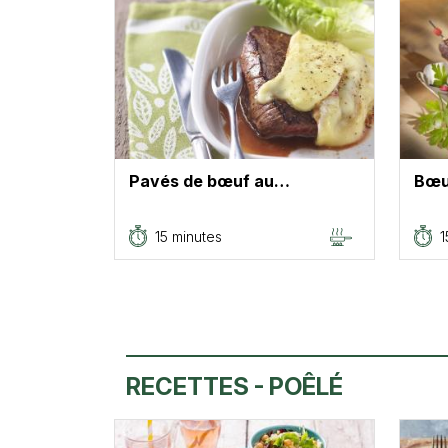
Pavés de bœuf au…
Bœu
15 minutes
1
RECETTES - POÊLÉ