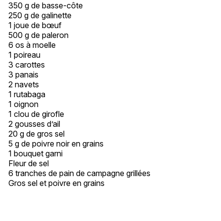
350 g de basse-côte
250 g de galinette
1 joue de bœuf
500 g de paleron
6 os à moelle
1 poireau
3 carottes
3 panais
2 navets
1 rutabaga
1 oignon
1 clou de girofle
2 gousses d’ail
20 g de gros sel
5 g de poivre noir en grains
1 bouquet garni
Fleur de sel
6 tranches de pain de campagne grillées
Gros sel et poivre en grains