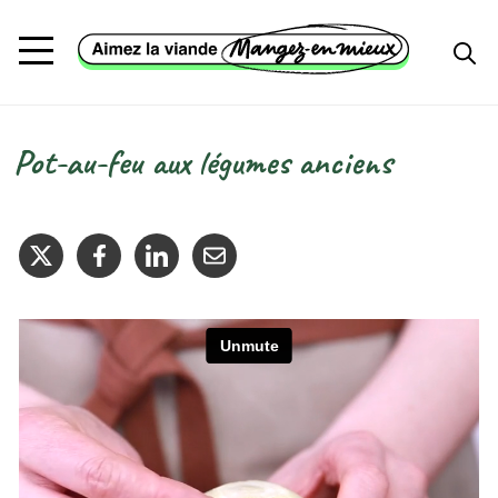
Aller au contenu principal
Pot-au-feu aux légumes anciens
Fil d'Ariane