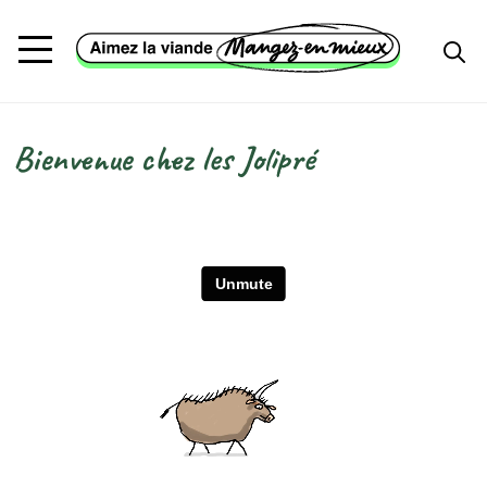
Aller au contenu principal
Bienvenue chez les Jolipré
Fil d'Ariane