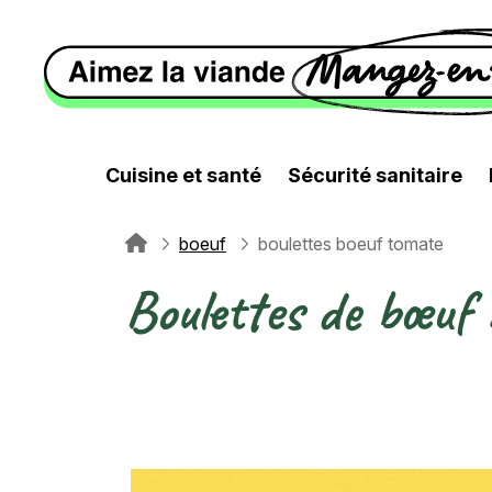
Aller au contenu principal
Cuisine et santé
Sécurité sanitaire
boeuf
boulettes boeuf tomate
Fil d'Ariane
Boulettes de bœuf 