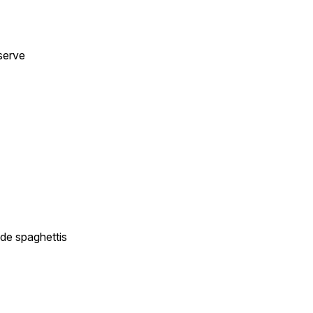
serve
 de spaghettis
e