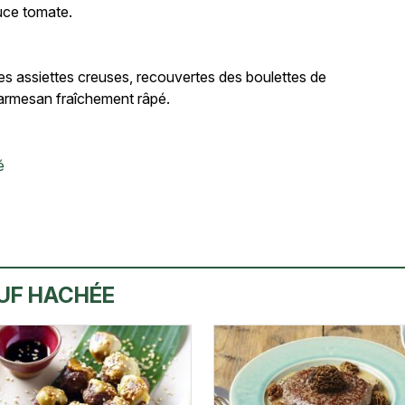
auce tomate.
des assiettes creuses, recouvertes des boulettes de
parmesan fraîchement râpé.
é
EUF HACHÉE