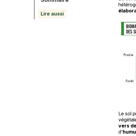
hétérog
élabor
Lire aussi
Le sol p
végétale
vers de
d'
humu