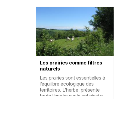
Vignette
Les prairies comme filtres
naturels
Résumé
Les prairies sont essentielles à
l’équilibre écologique des
territoires. L’herbe, présente
toute l’année sur le sol ainsi q…