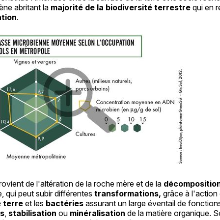
ène abritant la
majorité de la biodiversité terrestre
qui en 
ation
.
rovient de l'altération de la roche mère et de la
décompositio
, qui peut subir différentes
transformations,
grâce à l'action
 terre
et les
bactéries
assurant un large éventail de fonction
s
,
stabilisation
ou
minéralisation
de la matière organique. So