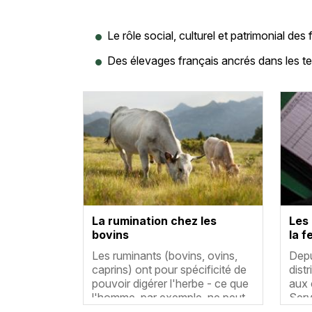
Le rôle social, culturel et patrimonial des 
Des élevages français ancrés dans les ter
Vignette
Vigne
La rumination chez les
Les 
bovins
la f
Résumé
Rés
Les ruminants (bovins, ovins,
Depu
caprins) ont pour spécificité de
dist
pouvoir digérer l'herbe - ce que
aux 
l'homme, par exemple, ne peut
Serv
pas faire.