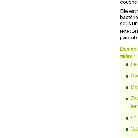
couche 
Elle est
bactéri
sous un 
Note : Les
Texte
peuvent ê
Texte
Des enj
filière :
Les
Div
Des
Zoo
ter
La 
Val