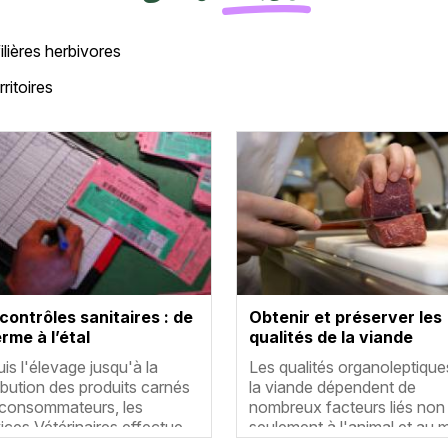
filières herbivores
ritoires
tte
Vignette
contrôles sanitaires : de
Obtenir et préserver les
erme à l’étal
qualités de la viande
umé
Résumé
is l'élevage jusqu'à la
Les qualités organoleptique
ribution des produits carnés
la viande dépendent de
consommateurs, les
nombreux facteurs liés non
ices Vétérinaires effectue…
seulement à l'animal et au