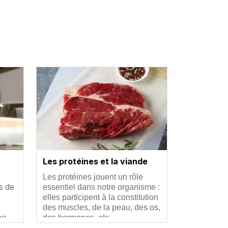
Vignette
Les protéines et la viande
Résumé
Les protéines jouent un rôle
s de
essentiel dans notre organisme :
elles participent à la constitution
des muscles, de la peau, des os,
 mo…
des hormones, etc.