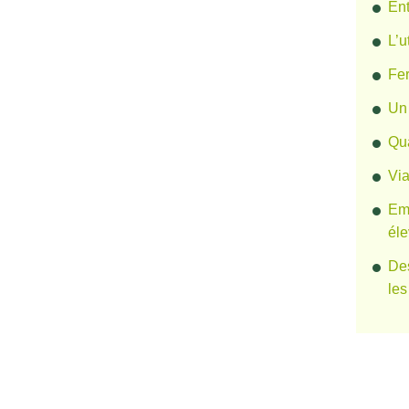
Ent
L’u
Fer
Un 
Qua
Via
Emi
él
Des
les