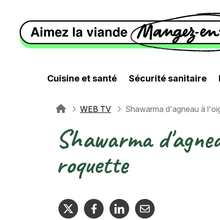
Aller au contenu principal
Cuisine et santé
Sécurité sanitaire
WEB TV
Shawarma d'agneau à l'oign
Fil d'Ariane
Shawarma d'agneau 
roquette