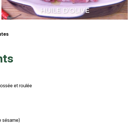
nutes
s
nts
sossée et roulée
de sésame)