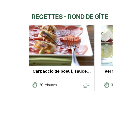
RECETTES - ROND DE GÎTE
Carpaccio de boeuf, sauce…
Verr
20 minutes
3