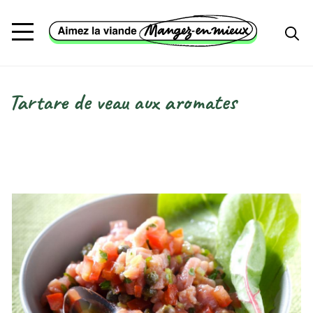
Aller au contenu principal
Tartare de veau aux aromates
Fil d'Ariane