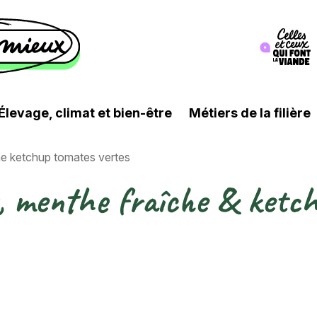
Image
Élevage, climat et bien-être
Métiers de la filière
he ketchup tomates vertes
u, menthe fraîche & ketc