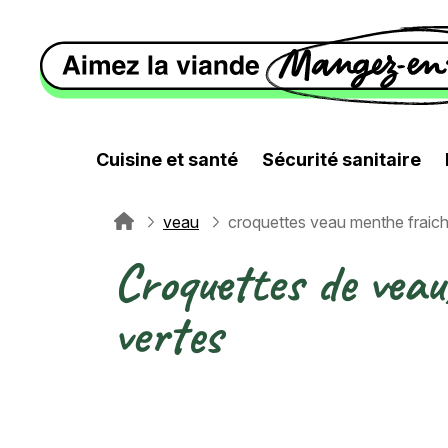
Aller au contenu principal
Cuisine et santé
Sécurité sanitaire
veau
croquettes veau menthe fraic
Fil d'Ariane
Croquettes de vea
vertes