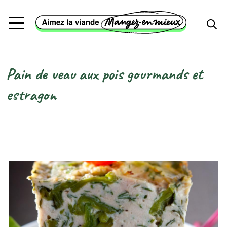
Aller au contenu principal
Pain de veau aux pois gourmands et
Fil d'Ariane
estragon