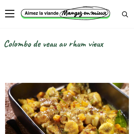
Aller au contenu principal
Colombo de veau au rhum vieux
Fil d'Ariane