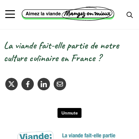
Aller au contenu principal
La viande fait-elle partie de notre
Fil d'Ariane
culture culinaire en France ?