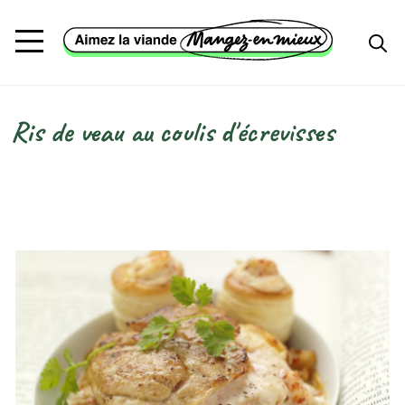
Aller au contenu principal
Ris de veau au coulis d'écrevisses
Fil d'Ariane