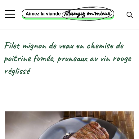
Aller au contenu principal
Filet mignon de veau en chemise de
Fil d'Ariane
poitrine fumée, pruneaux au vin rouge
réglissé