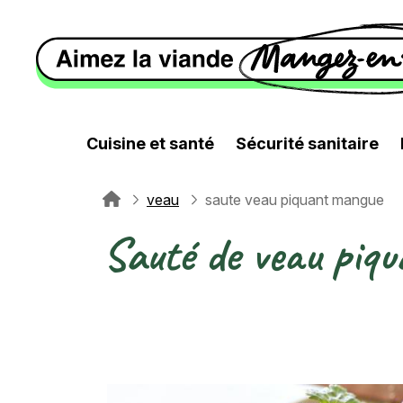
Aller au contenu principal
Cuisine et santé
Sécurité sanitaire
veau
saute veau piquant mangue
Fil d'Ariane
Sauté de veau piq