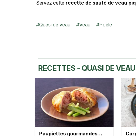
Servez cette
recette de sauté de veau pi
#
Quasi de veau
#
Veau
#
Poêlé
RECETTES - QUASI DE VEAU
Paupiettes gourmandes…
Car