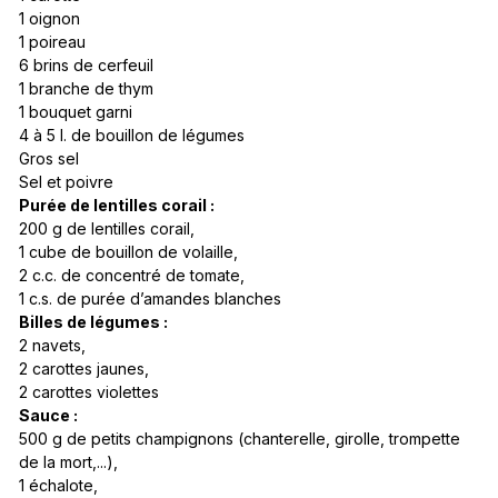
1 oignon
1 poireau
6 brins de cerfeuil
1 branche de thym
1 bouquet garni
4 à 5 l. de bouillon de légumes
Gros sel
Sel et poivre
Purée de lentilles corail :
200 g de lentilles corail,
1 cube de bouillon de volaille,
2 c.c. de concentré de tomate,
1 c.s. de purée d’amandes blanches
Billes de légumes :
2 navets,
2 carottes jaunes,
2 carottes violettes
Sauce :
500 g de petits champignons (chanterelle, girolle, trompette
de la mort,...),
1 échalote,