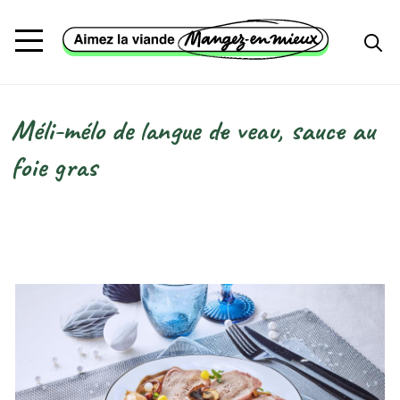
Aller au contenu principal
Méli-mélo de langue de veau, sauce au
Fil d'Ariane
foie gras