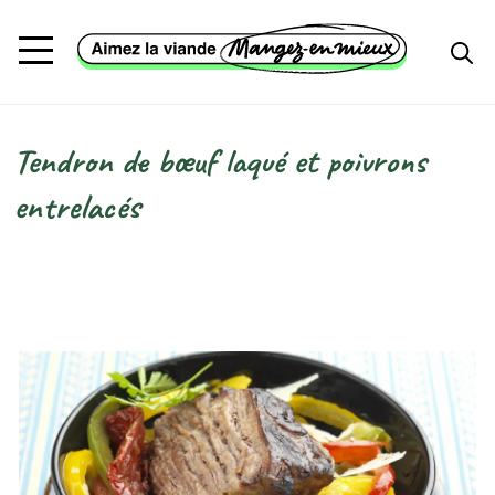
Aller au contenu principal
Tendron de bœuf laqué et poivrons
Fil d'Ariane
entrelacés