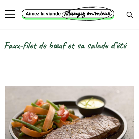
Aller au contenu principal
Faux-filet de bœuf et sa salade d’été
Fil d'Ariane