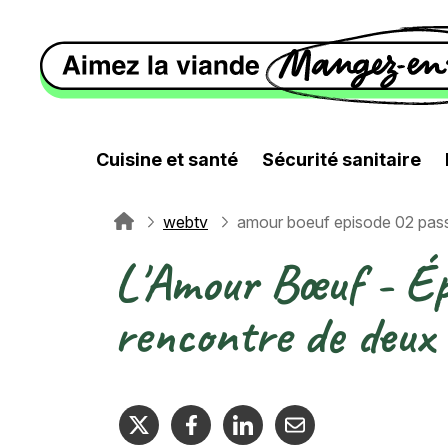
Aller au contenu principal
Cuisine et santé
Sécurité sanitaire
webtv
amour boeuf episode 02 pass
Fil d'Ariane
L'Amour Bœuf - Épi
rencontre de deux 