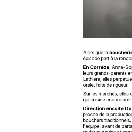
Alors que la
boucherie
épisode part à la renco
En Corrèze
, Anne-Sop
leurs grands-parents e
Lathiere, elles perpétu
orale, faite de rigueur.
Sur les marchés, elles d
qui cuisine encore pot
Direction ensuite D
proche de la production
bouchers traditionnels
l'équipe, avant de part
toujours bovins et agn