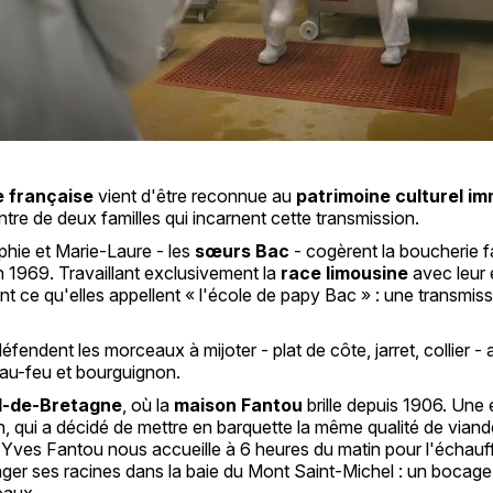
 française
vient d'être reconnue au
patrimoine culturel im
ntre de deux familles qui incarnent cette transmission.
hie et Marie-Laure - les
sœurs Bac
- cogèrent la boucherie f
n 1969. Travaillant exclusivement la
race limousine
avec leur 
ent ce qu'elles appellent « l'école de papy Bac » : une transmiss
éfendent les morceaux à mijoter - plat de côte, jarret, collier -
-au-feu et bourguignon.
ol-de-Bretagne
, où la
maison Fantou
brille depuis 1906. Une
, qui a décidé de mettre en barquette la même qualité de viand
. Yves Fantou nous accueille à 6 heures du matin pour l'échau
ager ses racines dans la baie du Mont Saint-Michel : un bocage
eaux.