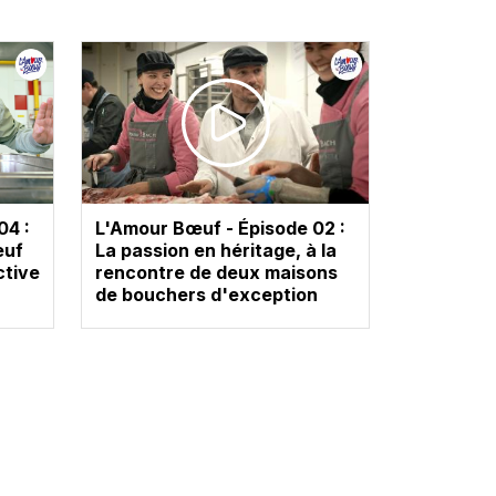
04 :
L'Amour Bœuf - Épisode 02 :
œuf
La passion en héritage, à la
ctive
rencontre de deux maisons
de bouchers d'exception