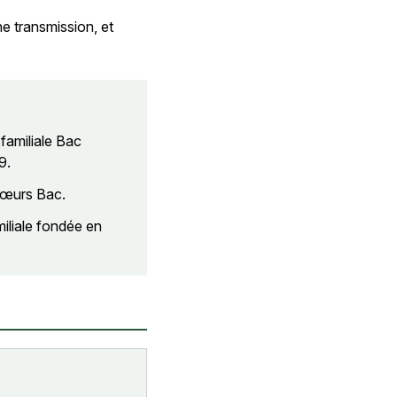
ne transmission, et
familiale Bac
9.
 sœurs Bac.
iliale fondée en