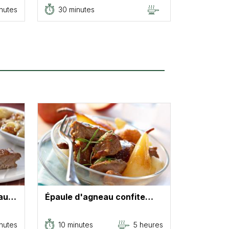
nutes
30 minutes
 au…
Épaule d'agneau confite…
inutes
10 minutes
5 heures