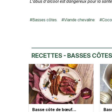
L'abus d'alcool est dangereux pour la san
#
Basses côtes
#
Viande chevaline
#
Coco
RECETTES - BASSES CÔTE
Basse côte de bœuf…
Bas