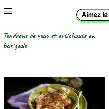
Aller au contenu principal
Tendrons de veau et artichauts en
Fil d'Ariane
barigoule