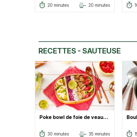
20 minutes
20 minutes
1
RECETTES - SAUTEUSE
Poke bowl de foie de veau…
Bou
30 minutes
35 minutes
1