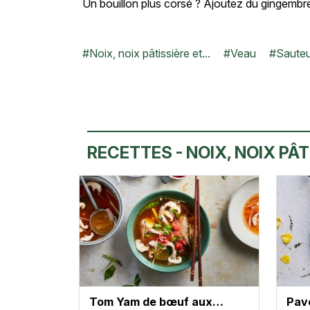
Un bouillon plus corsé ? Ajoutez du gingembre 
#
Noix, noix pâtissière et...
#
Veau
#
Saute
RECETTES - NOIX, NOIX PÂTI
Tom Yam de bœuf aux…
Pavé