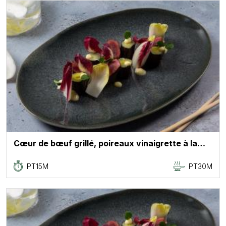
Cœur de bœuf grillé, poireaux vinaigrette à la…
PT15M
PT30M