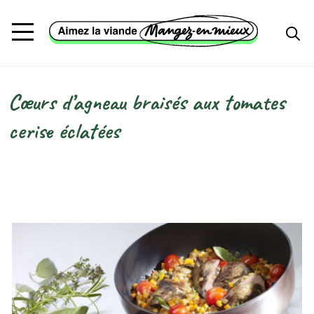
Aller au contenu principal
Cœurs d’agneau braisés aux tomates
Fil d'Ariane
cerise éclatées