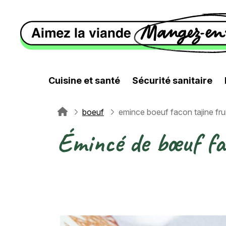
Aller au contenu principal
Cuisine et santé
Sécurité sanitaire
boeuf
emince boeuf facon tajine fr
Fil d'Ariane
Émincé de bœuf faç