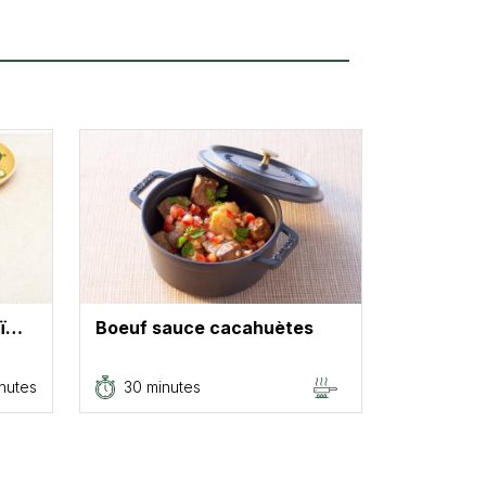
aï…
Boeuf sauce cacahuètes
inutes
30 minutes