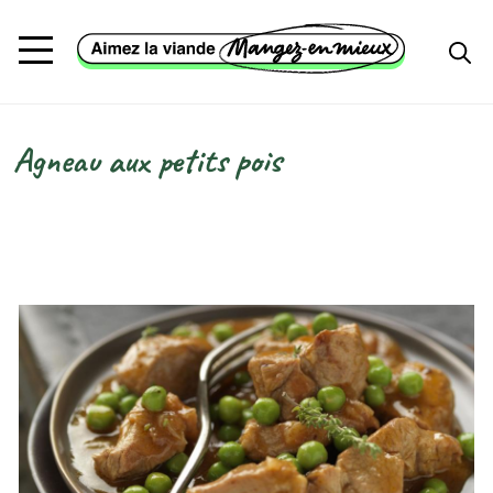
Aller au contenu principal
Agneau aux petits pois
Fil d'Ariane