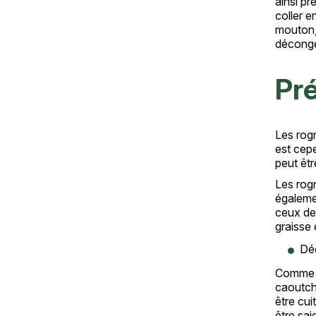
ainsi pr
coller e
mouton, 
décongel
Pré
Les rogn
est cep
peut êtr
Les rogn
égaleme
ceux de 
graisse 
Dé
Comme po
caoutcho
être cui
être sai