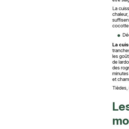
La cuiss
chaleur,
suffisen
cocotte
Dé
La cuis
tranches
les goût
de lardo
des rog
minutes 
et cham
Tièdes, 
Les
mo