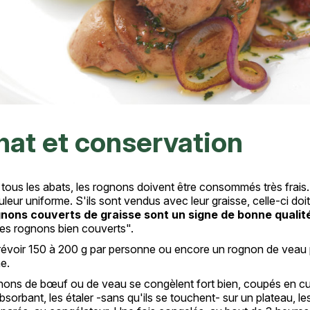
at et conservation
us les abats, les rognons doivent être consommés très frais. A
uleur uniforme. S'ils sont vendus avec leur graisse, celle-ci doi
nons couverts de graisse sont un signe de bonne qualit
 les rognons bien couverts".
 prévoir 150 à 200 g par personne ou encore un rognon de vea
e.
ons de bœuf ou de veau se congèlent fort bien, coupés en cube
bsorbant, les étaler -sans qu'ils se touchent- sur un plateau, les