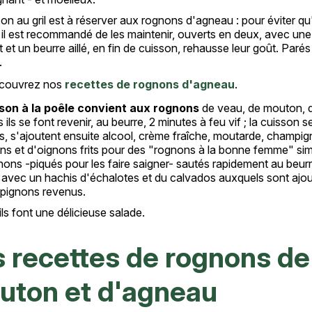
on au gril est à réserver aux rognons d'agneau : pour éviter qu'i
 il est recommandé de les maintenir, ouverts en deux, avec une
t et un beurre aillé, en fin de cuisson, rehausse leur goût. Parés
.
couvrez nos
recettes de rognons d'agneau
.
son à la poêle convient aux rognons
de veau, de mouton, d
 ils se font revenir, au beurre, 2 minutes à feu vif ; la cuisson 
s, s'ajoutent ensuite alcool, crème fraîche, moutarde, champig
ns et d'oignons frits pour des "rognons à la bonne femme" simp
nons -piqués pour les faire saigner- sautés rapidement au beu
avec un hachis d'échalotes et du calvados auxquels sont ajout
pignons revenus.
ils font une délicieuse salade.
 recettes de rognons de
uton et d'agneau