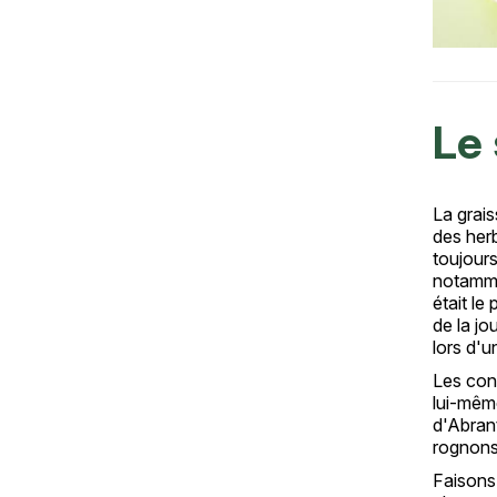
Le 
Texte
La grai
des herb
toujours
notammen
était le
de la jo
lors d'u
Les cont
lui-même
d'Abrant
rognons
Faisons 