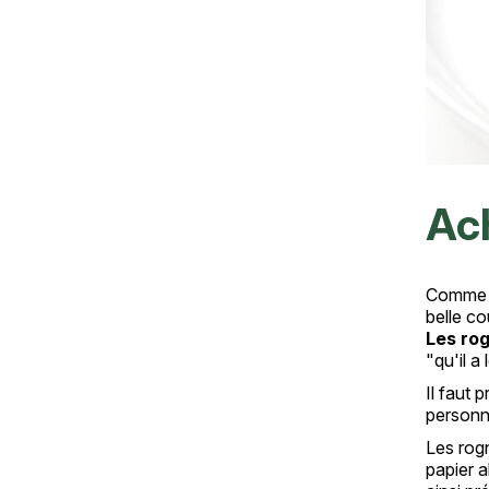
Ach
Comme to
belle co
Les rog
"qu'il a
Il faut
personn
Les rogn
papier a