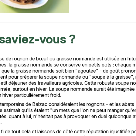
saviez-vous ?
sse de rognon de bœuf ou graisse normande est utilisée en frit
es, la graisse normande se conserve en petits pots ; chaque mé
 que la graisse normande soit bien "agoutée" - de goût prononcé
t pour préparer la soupe normande ou "soupe à la graisse", rec
 petit déjeuner des travailleurs agricoles. Cette robuste soupe n
urnée, surtout en hiver. La soupe normande aurait été imaginée 
n hiver particulièrement froid.
emporains de Balzac considéraient les rognons - et les abats -
 estimait qu'ils étaient "un mets que l'on ne peut manger qu'en
ès, quant à lui, n'hésitait pas à provoquer en duel quiconque ava
.
fi de tout cela et laissons de côté cette réputation injustifiée 