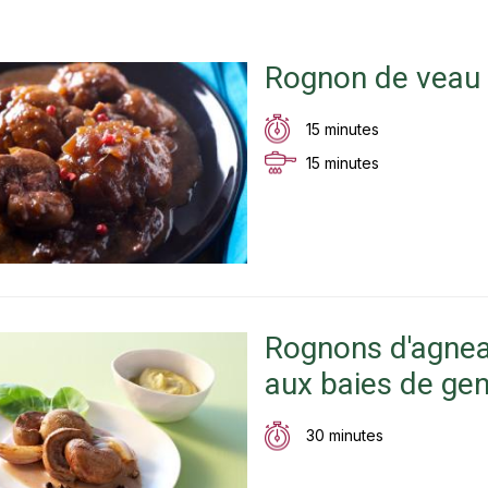
Rognon de veau à
15 minutes
15 minutes
Rognons d'agnea
aux baies de gen
30 minutes