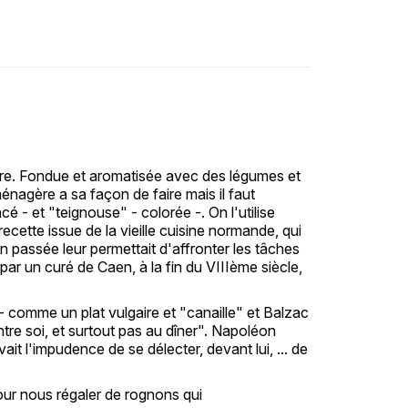
ure. Fondue et aromatisée avec des légumes et
nagère a sa façon de faire mais il faut
 - et "teignouse" - colorée -. On l'utilise
ette issue de la vieille cuisine normande, qui
on passée leur permettait d'affronter les tâches
par un curé de Caen, à la fin du VIIIème siècle,
 comme un plat vulgaire et "canaille" et Balzac
tre soi, et surtout pas au dîner". Napoléon
it l'impudence de se délecter, devant lui, ... de
pour nous régaler de rognons qui