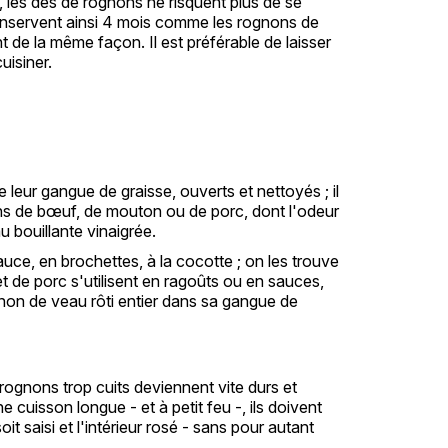
, les dés de rognons ne risquent plus de se
 conservent ainsi 4 mois comme les rognons de
de la même façon. Il est préférable de laisser
uisiner.
 leur gangue de graisse, ouverts et nettoyés ; il
ns de bœuf, de mouton ou de porc, dont l'odeur
u bouillante vinaigrée.
uce, en brochettes, à la cocotte ; on les trouve
 de porc s'utilisent en ragoûts ou en sauces,
ognon de veau rôti entier dans sa gangue de
ognons trop cuits deviennent vite durs et
cuisson longue - et à petit feu -, ils doivent
it saisi et l'intérieur rosé - sans pour autant