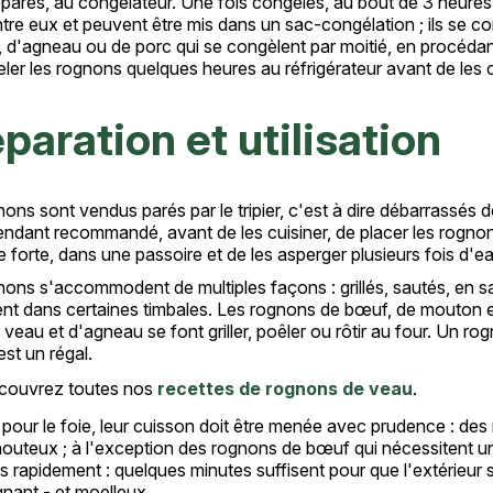
éparés, au congélateur. Une fois congelés, au bout de 3 heures
ntre eux et peuvent être mis dans un sac-congélation ; ils se
d'agneau ou de porc qui se congèlent par moitié, en procédant 
er les rognons quelques heures au réfrigérateur avant de les c
paration et utilisation
ons sont vendus parés par le tripier, c'est à dire débarrassés de
endant recommandé, avant de les cuisiner, de placer les rogno
e forte, dans une passoire et de les asperger plusieurs fois d'ea
ons s'accommodent de multiples façons : grillés, sautés, en sa
nt dans certaines timbales. Les rognons de bœuf, de mouton et
veau et d'agneau se font griller, poêler ou rôtir au four. Un r
est un régal.
couvrez toutes nos
recettes de rognons de veau
.
ur le foie, leur cuisson doit être menée avec prudence : des r
uteux ; à l'exception des rognons de bœuf qui nécessitent une 
ts rapidement : quelques minutes suffisent pour que l'extérieur so
gnant - et moelleux.