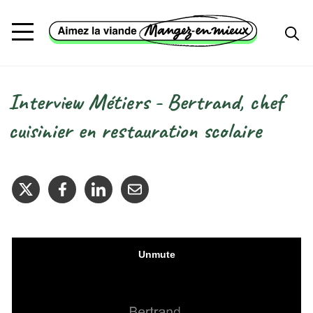
Aller au contenu principal
Interview Métiers - Bertrand, chef
Fil d'Ariane
cuisinier en restauration scolaire