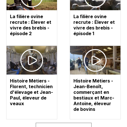
La filière ovine
La filière ovine
recrute : Élever et
recrute : Élever et
vivre des brebis -
vivre des brebis -
épisode 2
épisode 1
Histoire Métiers -
Histoire Métiers -
Florent, technicien
Jean-Benoît,
d'élevage et Jean-
commerçant en
Paul, éleveur de
bestiaux et Marc-
veaux
Antoine, éleveur
de bovins