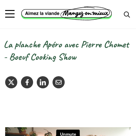
Aller au contenu principal
La planche Apéro avec Pierre Chomet
Fil d'Ariane
- Boeuf Cooking Show