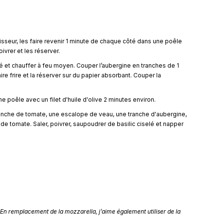
e
sseur, les faire revenir 1 minute de chaque côté dans une poêle
oivrer et les réserver.
té et chauffer à feu moyen. Couper l’aubergine en tranches de 1
ire frire et la réserver sur du papier absorbant. Couper la
e poêle avec un filet d'huile d'olive 2 minutes environ.
ranche de tomate, une escalope de veau, une tranche d'aubergine,
de tomate. Saler, poivrer, saupoudrer de basilic ciselé et napper
En remplacement de la mozzarella, j’aime également utiliser de la