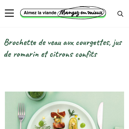
Aller au contenu principal
Brochette de veau aux courgettes, jus
Fil d'Ariane
de romarin et citrons confits