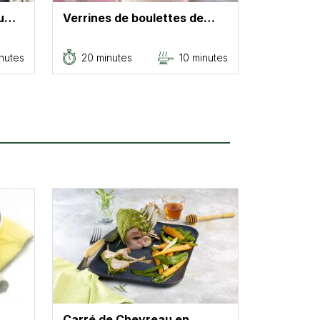
au…
Verrines de boulettes de…
nutes
20 minutes
10 minutes
Carré de Chevreau en…