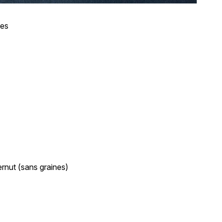
les
ernut (sans graines)