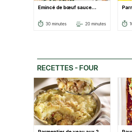
Emincé de bœuf sauce…
Par
30 minutes
20 minutes
1
RECETTES - FOUR
Parmentier de veau aux 2…
Paup