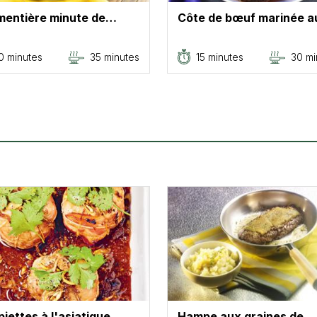
mentière minute de…
Côte de bœuf marinée 
0 minutes
35 minutes
15 minutes
30 mi
iettes à l'asiatique
Hampe aux graines de…