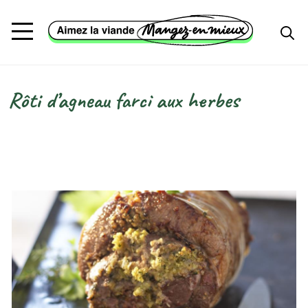
Aller au contenu principal
Rôti d’agneau farci aux herbes
Fil d'Ariane