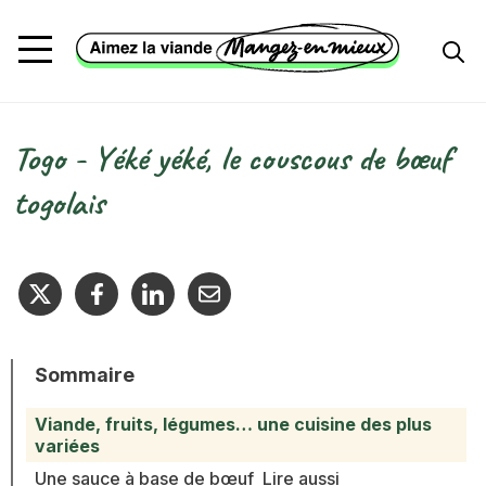
Aller au contenu principal
Togo - Yéké yéké, le couscous de bœuf
Fil d'Ariane
togolais
Sommaire
Viande, fruits, légumes… une cuisine des plus
variées
Une sauce à base de bœuf
Lire aussi