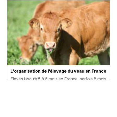
Vignette
L'organisation de l’élevage du veau en France
Résumé
Elevés jusqu’à 5 à 6 mois en France, parfois 8 mois
dans d’autres pays européens, le veau de
boucherie est issu des élevages laitiers dans la m…