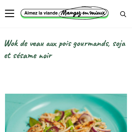
Aller au contenu principal
Wok de veau aux pois gourmands, soja
Fil d'Ariane
et sésame noir