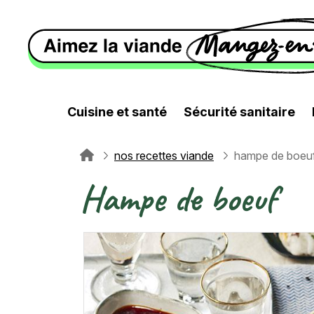
Aller au contenu principal
Cuisine et santé
Sécurité sanitaire
nos recettes viande
hampe de boeu
Fil d'Ariane
Hampe de boeuf