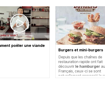
Vignette
ment poêler une viande
Burgers et mini-burgers
Résumé
Depuis que les chaînes de
restauration rapide ont fait
découvrir
le hamburger
au
Français, ceux-ci se sont
naturellement approprié la 