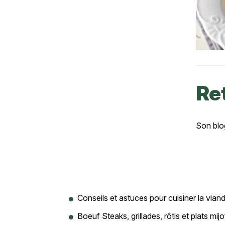
Re
Texte
Son blo
Conseils et astuces pour cuisiner la via
Boeuf Steaks, grillades, rôtis et plats mij