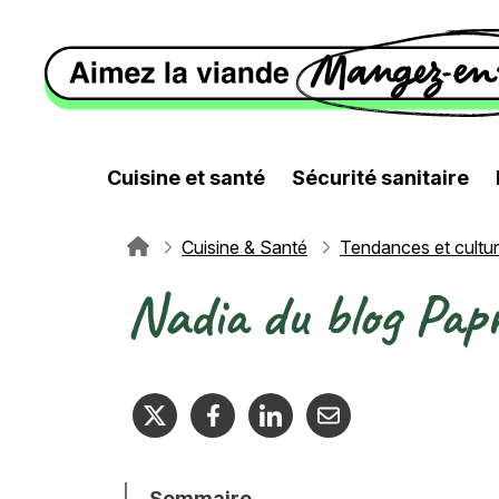
Aller au contenu principal
Cuisine et santé
Sécurité sanitaire
Cuisine & Santé
Tendances et cultu
Fil d'Ariane
Nadia du blog Pap
Sommaire