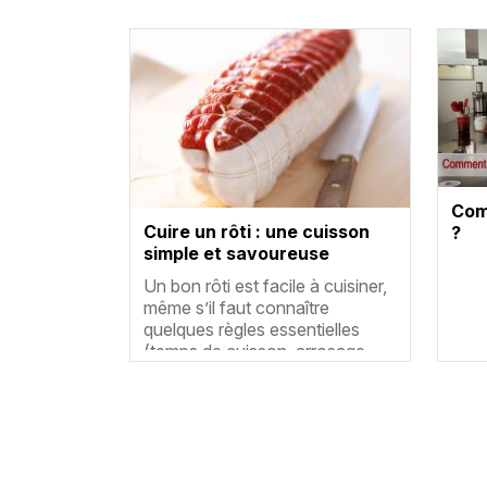
Vignette
Com
Cuire un rôti : une cuisson
?
simple et savoureuse
Résumé
Un bon rôti est facile à cuisiner,
même s’il faut connaître
quelques règles essentielles
(temps de cuisson, arrosage……