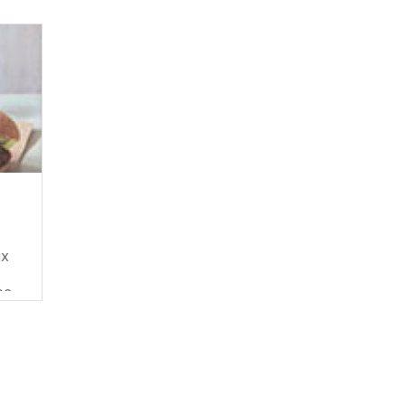
x
rec…