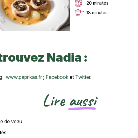
20 minutes
18 minutes
trouvez Nadia :
g :
www.paprikas.fr
;
Facebook
et
Twitter
.
Lire
aussi
nde de veau
otés