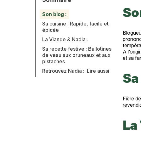
Son
Texte
Son blog :
Sa cuisine : Rapide, facile et
épicée
Blogueu
prononcé
La Viande & Nadia :
tempéra
Sa recette festive : Ballotines
A l’orig
de veau aux pruneaux et aux
et sa fam
pistaches
Retrouvez Nadia :
Lire aussi
Sa 
Fière de
revendiq
La 